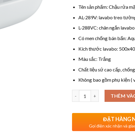
Tên sản phẩm: Chậu rửa m
AL-289V: lavabo treo tườn
L-288VC: chân ngắn lavabo
Có men chống bán bẩn: Aq
Kích thước lavabo: 500x40
Màu sắc: Trắng​
Chất liệu sứ cao cấp, chốn
Không bao gồm phụ kiện ( v
Số lượng
THÊM VÀ
ĐẶT HÀNG 
Gọi điện xác nhận và gia