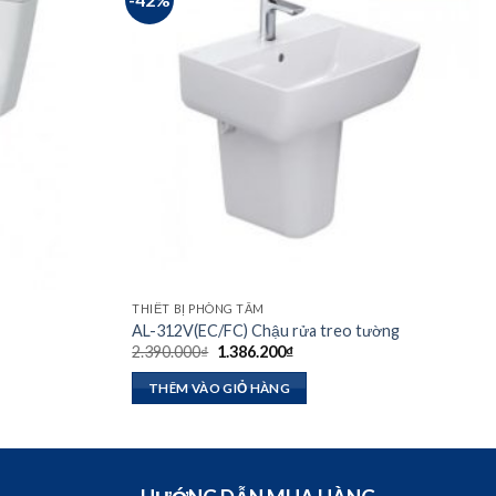
THIẾT BỊ PHÒNG TẮM
AL-312V(EC/FC) Chậu rửa treo tường
Giá
Giá
2.390.000
₫
1.386.200
₫
gốc
hiện
là:
tại
THÊM VÀO GIỎ HÀNG
2.390.000₫.
là:
1.386.200₫.