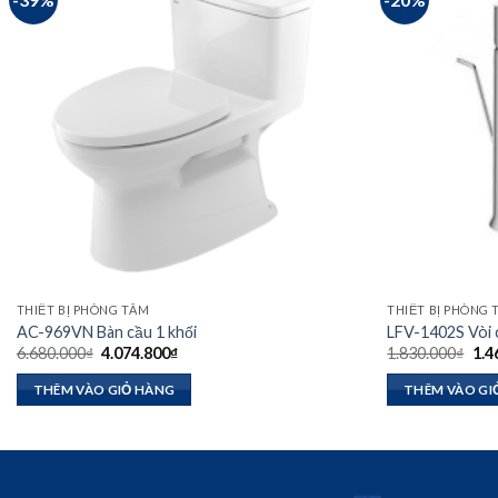
THIẾT BỊ PHÒNG TẮM
THIẾT BỊ PHÒNG
AC-969VN Bàn cầu 1 khối
LFV-1402S Vòi 
Giá
Giá
Giá
6.680.000
₫
4.074.800
₫
1.830.000
₫
1.4
gốc
hiện
gốc
là:
tại
là:
THÊM VÀO GIỎ HÀNG
THÊM VÀO GI
6.680.000₫.
là:
1.8
4.074.800₫.