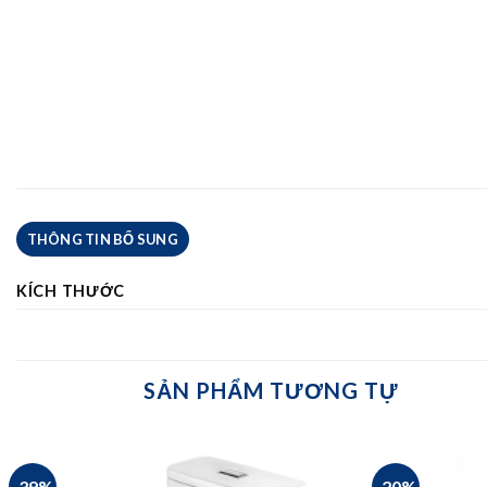
THÔNG TIN BỔ SUNG
KÍCH THƯỚC
SẢN PHẨM TƯƠNG TỰ
-39%
-20%