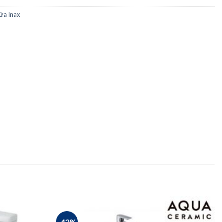
ửa Inax
-42%