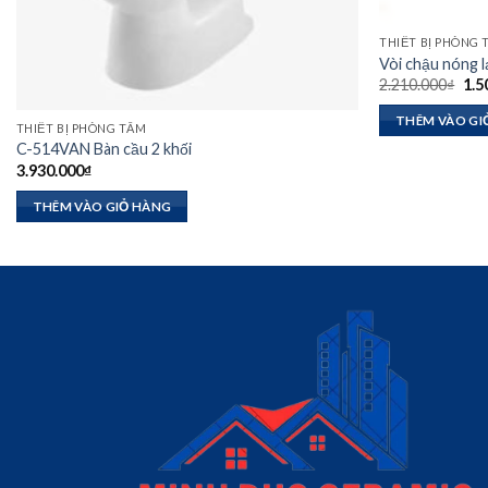
THIẾT BỊ PHÒNG
Vòi chậu nóng 
Giá
2.210.000
₫
1.5
gốc
là:
THÊM VÀO GI
2.2
THIẾT BỊ PHÒNG TẮM
C-514VAN Bàn cầu 2 khối
3.930.000
₫
THÊM VÀO GIỎ HÀNG