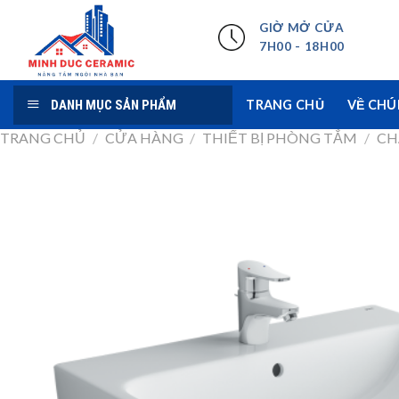
Skip
GIỜ MỞ CỬA
to
7H00 - 18H00
content
DANH MỤC SẢN PHẨM
TRANG CHỦ
VỀ CHÚ
TRANG CHỦ
/
CỬA HÀNG
/
THIẾT BỊ PHÒNG TẮM
/
CH