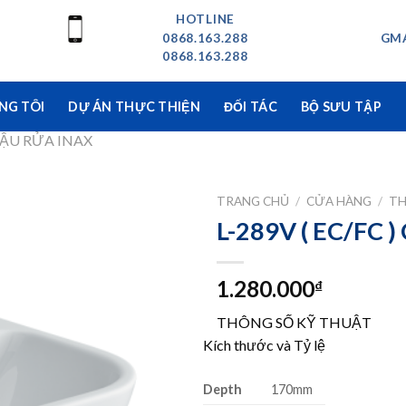
HOTLINE
0868.163.288
GMA
0868.163.288
NG TÔI
DỰ ÁN THỰC THIỆN
ĐỐI TÁC
BỘ SƯU TẬP
ẬU RỬA INAX
TRANG CHỦ
/
CỬA HÀNG
/
TH
L-289V ( EC/FC )
1.280.000
₫
THÔNG SỐ KỸ THUẬT
Kích thước và Tỷ lệ
Depth
170mm