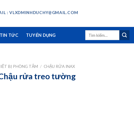
IL : VLXDMINHDUCHY@GMAIL.COM
Tìm
TIN TỨC
TUYỂN DỤNG
kiếm:
IẾT BỊ PHÒNG TẮM
/
CHẬU RỬA INAX
 Chậu rửa treo tường