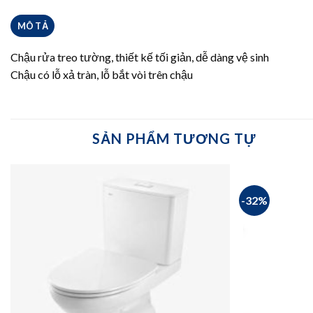
MÔ TẢ
Chậu rửa treo tường, thiết kế tối giản, dễ dàng vệ sinh
Chậu có lỗ xả tràn, lỗ bắt vòi trên chậu
SẢN PHẨM TƯƠNG TỰ
-32%