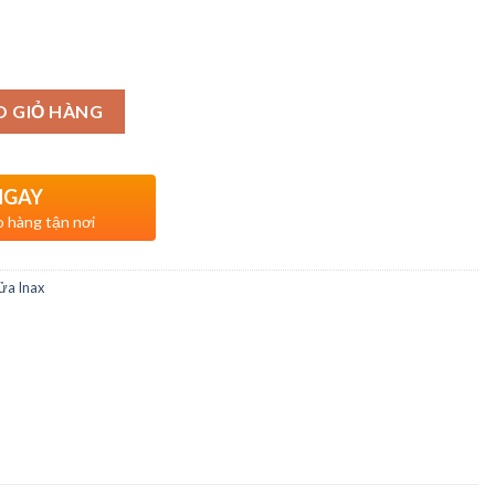
O GIỎ HÀNG
NGAY
o hàng tận nơi
ửa Inax