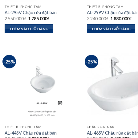
THIẾT BỊ PHÒNG TẮM
THIẾT BỊ PHÒNG TẮM
AL-295V Chậu rửa đặt bàn
AL-299V Chậu rửa đặt bà
Giá
Giá
Giá
Giá
2.550.000
₫
1.785.000
₫
3.240.000
₫
1.880.000
₫
gốc
hiện
gốc
hiệ
là:
tại
là:
tại
THÊM VÀO GIỎ HÀNG
THÊM VÀO GIỎ HÀNG
2.550.000₫.
là:
3.240.000₫.
là:
1.785.000₫.
1.8
-25%
-25%
THIẾT BỊ PHÒNG TẮM
CHẬU RỬA INAX
AL-445V Chậu rửa đặt bàn
AL-465V Chậu rửa đặt bà