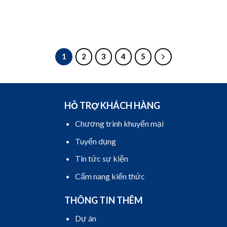
n
25.000₫.
1
2
3
4
5
HỖ TRỢ KHÁCH HÀNG
Chương trình khuyến mại
Tuyển dụng
Tin tức sự kiện
Cẩm nang kiến thức
THÔNG TIN THÊM
Dự án