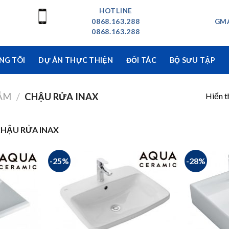
HOTLINE
0868.163.288
GMA
0868.163.288
NG TÔI
DỰ ÁN THỰC THIỆN
ĐỐI TÁC
BỘ SƯU TẬP
Hiển t
TẮM
/
CHẬU RỬA INAX
HẬU RỬA INAX
-25%
-28%