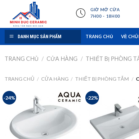
Skip
GIỜ MỞ CỬA
to
7H00 - 18H00
content
DANH MỤC SẢN PHẨM
TRANG CHỦ
VỀ CHÚ
TRANG CHỦ
/
CỬA HÀNG
/
THIẾT BỊ PHÒNG 
TRANG CHỦ
/
CỬA HÀNG
/
THIẾT BỊ PHÒNG TẮM
/
C
-24%
-22%