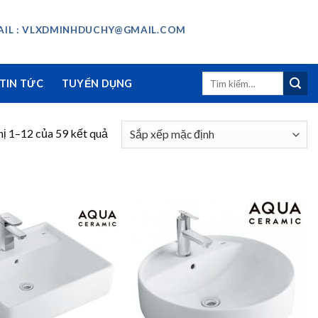
IL : VLXDMINHDUCHY@GMAIL.COM
Tìm
TIN TỨC
TUYỂN DỤNG
kiếm:
hị 1–12 của 59 kết quả