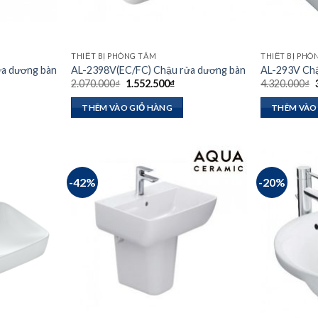
THIẾT BỊ PHÒNG TẮM
THIẾT BỊ PHÒ
ửa dương bàn
AL-2398V(EC/FC) Chậu rửa dương bàn
AL-293V Chậ
Giá
Giá
2.070.000
₫
1.552.500
₫
4.320.000
₫
n
gốc
hiện
là:
tại
l
THÊM VÀO GIỎ HÀNG
THÊM VÀO
2.070.000₫.
là:
25.000₫.
1.552.500₫.
-42%
-20%