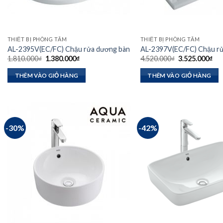
THIẾT BỊ PHÒNG TẮM
THIẾT BỊ PHÒNG TẮM
AL-2395V(EC/FC) Chậu rửa dương bàn
AL-2397V(EC/FC) Chậu r
Giá
Giá
Giá
Giá
1.810.000
₫
1.380.000
₫
4.520.000
₫
3.525.000
₫
gốc
hiện
gốc
hiệ
là:
tại
là:
tại
THÊM VÀO GIỎ HÀNG
THÊM VÀO GIỎ HÀNG
1.810.000₫.
là:
4.520.000₫.
là:
1.380.000₫.
3.5
-30%
-42%