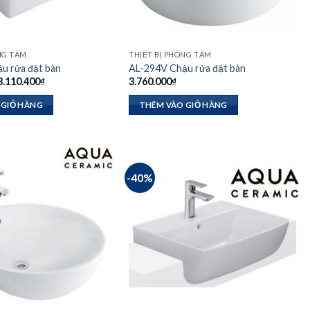
NG TẮM
THIẾT BỊ PHÒNG TẮM
u rửa đặt bàn
AL-294V Chậu rửa đặt bàn
Giá
Giá
3.110.400
₫
3.760.000
₫
gốc
hiện
à:
tại
 GIỎ HÀNG
THÊM VÀO GIỎ HÀNG
4.320.000₫.
là:
3.110.400₫.
-40%