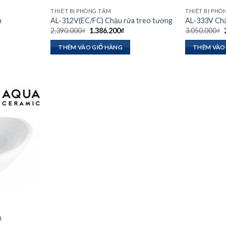
THIẾT BỊ PHÒNG TẮM
THIẾT BỊ PHÒ
n
AL-312V(EC/FC) Chậu rửa treo tường
AL-333V Chậ
Giá
Giá
2.390.000
₫
1.386.200
₫
3.050.000
₫
n
gốc
hiện
là:
tại
l
THÊM VÀO GIỎ HÀNG
THÊM VÀO
2.390.000₫.
là:
80.000₫.
1.386.200₫.
n