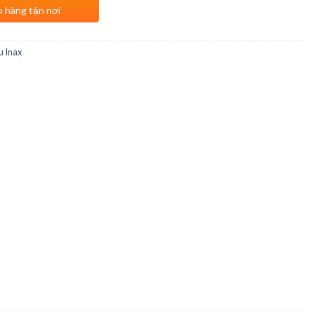
o hàng tận nơi
u Inax