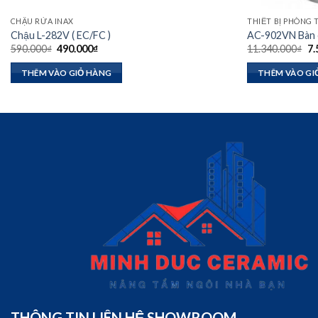
CHẬU RỬA INAX
THIẾT BỊ PHÒNG
Chậu L-282V ( EC/FC )
AC-902VN Bàn c
Giá
Giá
Gi
590.000
₫
490.000
₫
11.340.000
₫
7.
gốc
hiện
gố
là:
tại
là:
THÊM VÀO GIỎ HÀNG
THÊM VÀO GI
590.000₫.
là:
11
490.000₫.
THÔNG TIN LIÊN HỆ SHOWROOM