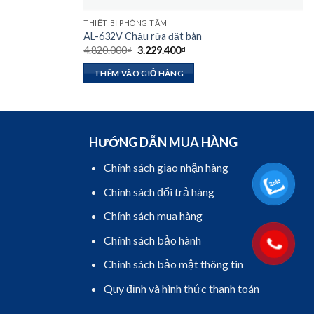
THIẾT BỊ PHÒNG TẮM
AL-632V Chậu rửa đặt bàn
Giá
Giá
4.820.000
₫
3.229.400
₫
gốc
hiện
là:
tại
THÊM VÀO GIỎ HÀNG
4.820.000₫.
là:
₫.
3.229.400₫.
HƯỚNG DẪN MUA HÀNG
Chính sách giao nhận hàng
Chính sách đổi trả hàng
Chính sách mua hàng
Chính sách bảo hành
Chính sách bảo mật thông tin
Quy định và hình thức thanh toán