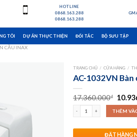
HOTLINE
0868.163.288
GMA
0868.163.288
NG TÔI
DỰ ÁN THỰC THIỆN
ĐỐI TÁC
BỘ SƯU TẬP
N CẦU INAX
TRANG CHỦ
/
CỬA HÀNG
/
TH
AC-1032VN Bàn c
Giá
17.360.000
10.93
₫
gốc
Số lượng
là:
THÊM VÀ
17.36
ĐẶT HÀNG 