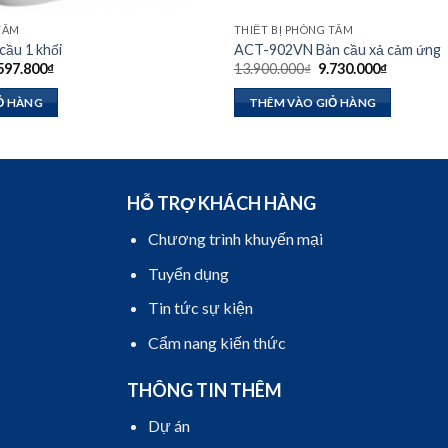
 TẮM
THIẾT BỊ PHÒNG TẮM
ầu 1 khối
ACT-902VN Bàn cầu xả cảm ứng
á
Giá
Giá
Giá
597.800
₫
13.900.000
₫
9.730.000
₫
c
hiện
gốc
hiện
tại
là:
tại
Ỏ HÀNG
THÊM VÀO GIỎ HÀNG
.340.000₫.
là:
13.900.000₫.
là:
7.597.800₫.
9.730.000
HỖ TRỢ KHÁCH HÀNG
Chương trình khuyến mại
Tuyển dụng
Tin tức sự kiện
Cẩm nang kiến thức
THÔNG TIN THÊM
Dự án