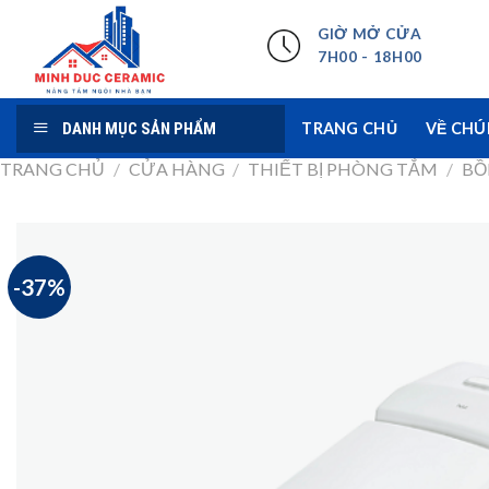
Skip
GIỜ MỞ CỬA
to
7H00 - 18H00
content
DANH MỤC SẢN PHẨM
TRANG CHỦ
VỀ CHÚ
TRANG CHỦ
/
CỬA HÀNG
/
THIẾT BỊ PHÒNG TẮM
/
BỒ
-37%