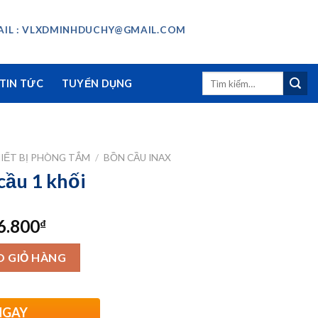
IL : VLXDMINHDUCHY@GMAIL.COM
Tìm
TIN TỨC
TUYỂN DỤNG
kiếm:
IẾT BỊ PHÒNG TẮM
/
BỒN CẦU INAX
ầu 1 khối
Giá
6.800
₫
hiện
tại
O GIỎ HÀNG
0.000₫.
là:
10.936.800₫.
NGAY