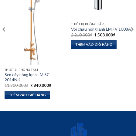
THIẾT BỊ PHÒNG TẮM
Vòi chậu nóng lạnh LM FV 1008A
Giá
Giá
2.210.000
₫
1.503.000
₫
gốc
hiện
là:
tại
THÊM VÀO GIỎ HÀNG
2.210.000₫.
là:
1.503.000₫
₫.
THIẾT BỊ PHÒNG TẮM
Sen cây nóng lạnh LM SC
2014NK
Giá
Giá
11.200.000
₫
7.840.000
₫
gốc
hiện
là:
tại
THÊM VÀO GIỎ HÀNG
11.200.000₫.
là:
7.840.000₫.