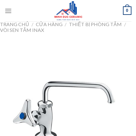
Skip
0
to
content
TRANG CHỦ
/
CỬA HÀNG
/
THIẾT BỊ PHÒNG TẮM
/
VÒI SEN TẮM INAX