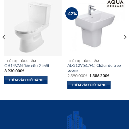
-42%
THIẾT BỊ PHÒNG TẮM
THIẾT BỊ PHÒNG TẮM
AL-312V(EC/FC) Chậu rửa treo
C-514VAN Bàn cầu 2 khối
tường
3.930.000
₫
Giá
Giá
2.390.000
₫
1.386.200
₫
gốc
hiện
THÊM VÀO GIỎ HÀNG
là:
tại
₫.
THÊM VÀO GIỎ HÀNG
2.390.000₫.
là:
1.386.200₫