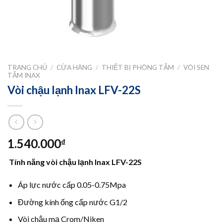
TRANG CHỦ
/
CỬA HÀNG
/
THIẾT BỊ PHÒNG TẮM
/
VÒI SEN
TẮM INAX
Vòi chậu lạnh Inax LFV-22S
1.540.000
₫
Tính năng vòi chậu lạnh Inax LFV-22S
Áp lực nước cấp 0.05-0.75Mpa
Đường kính ống cấp nước G1/2
Vòi chậu mạ Crom/Niken