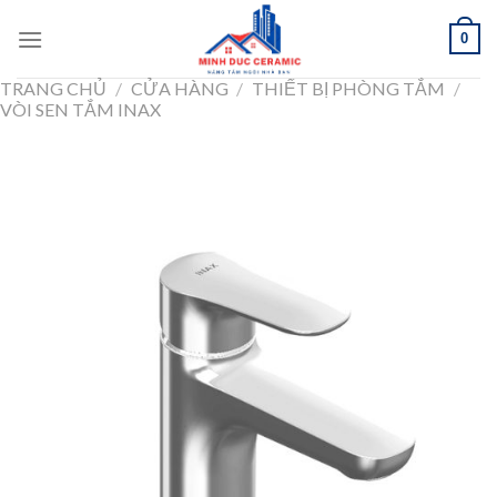
Skip
0
to
content
TRANG CHỦ
/
CỬA HÀNG
/
THIẾT BỊ PHÒNG TẮM
/
VÒI SEN TẮM INAX