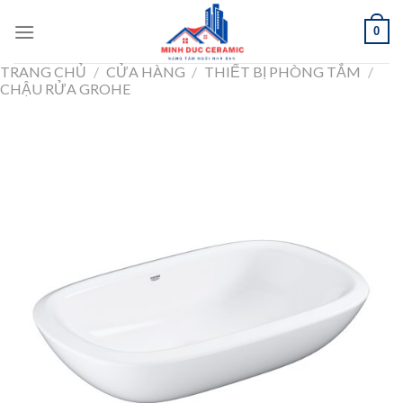
Skip
0
to
content
TRANG CHỦ
/
CỬA HÀNG
/
THIẾT BỊ PHÒNG TẮM
/
CHẬU RỬA GROHE