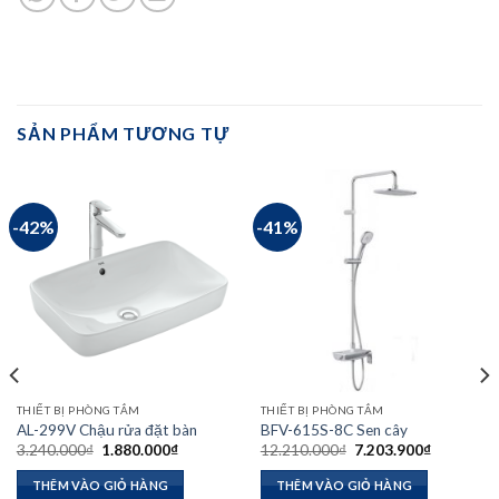
SẢN PHẨM TƯƠNG TỰ
-42%
-41%
THIẾT BỊ PHÒNG TẮM
THIẾT BỊ PHÒNG TẮM
AL-299V Chậu rửa đặt bàn
BFV-615S-8C Sen cây
Giá
Giá
Giá
Giá
3.240.000
₫
1.880.000
₫
12.210.000
₫
7.203.900
₫
gốc
hiện
gốc
hiện
là:
tại
là:
tại
THÊM VÀO GIỎ HÀNG
THÊM VÀO GIỎ HÀNG
3.240.000₫.
là:
12.210.000₫.
là: