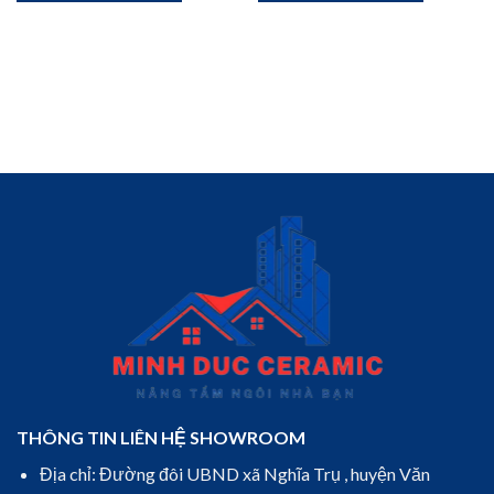
₫.
1.880.000₫.
7.203.900
THÔNG TIN LIÊN HỆ SHOWROOM
Địa chỉ: Đường đôi UBND xã Nghĩa Trụ , huyện Văn