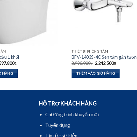
 TẮM
THIẾT BỊ PHÒNG TẮM
ầu 1 khối
BFV-1403S-4C Sen tắm gắn tườn
á
Giá
Giá
Giá
597.800
₫
2.990.000
₫
2.242.500
₫
c
hiện
gốc
hiện
tại
là:
tại
Ỏ HÀNG
THÊM VÀO GIỎ HÀNG
.340.000₫.
là:
2.990.000₫.
là:
7.597.800₫.
2.242.500₫
HỖ TRỢ KHÁCH HÀNG
Chương trình khuyến mại
Tuyển dụng
Tin tức sự kiện