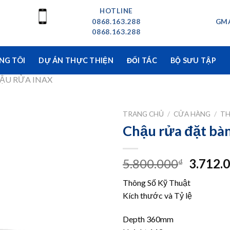
HOTLINE
0868.163.288
GMA
0868.163.288
NG TÔI
DỰ ÁN THỰC THIỆN
ĐỐI TÁC
BỘ SƯU TẬP
ẬU RỬA INAX
TRANG CHỦ
/
CỬA HÀNG
/
TH
Chậu rửa đặt bà
Giá
5.800.000
3.712.
₫
gốc
Thông Số Kỹ Thuật
là:
Kích thước và Tỷ lệ
5.800.0
Depth 360mm