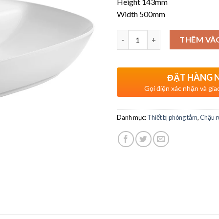
Height 143mm
Width 500mm
Số lượng
THÊM VÀ
ĐẶT HÀNG 
Gọi điện xác nhận và gia
Danh mục:
Thiết bị phòng tắm
,
Chậu r