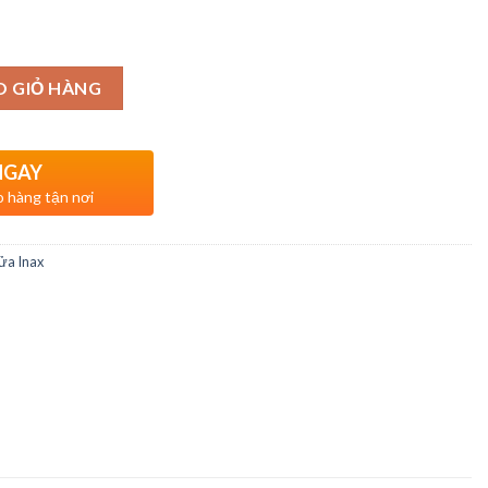
O GIỎ HÀNG
NGAY
o hàng tận nơi
ửa Inax