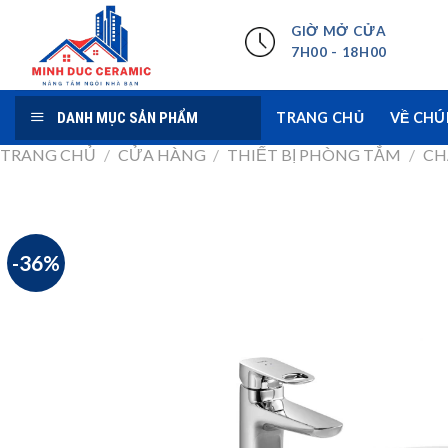
Skip
GIỜ MỞ CỬA
to
7H00 - 18H00
content
DANH MỤC SẢN PHẨM
TRANG CHỦ
VỀ CHÚ
TRANG CHỦ
/
CỬA HÀNG
/
THIẾT BỊ PHÒNG TẮM
/
CH
-36%