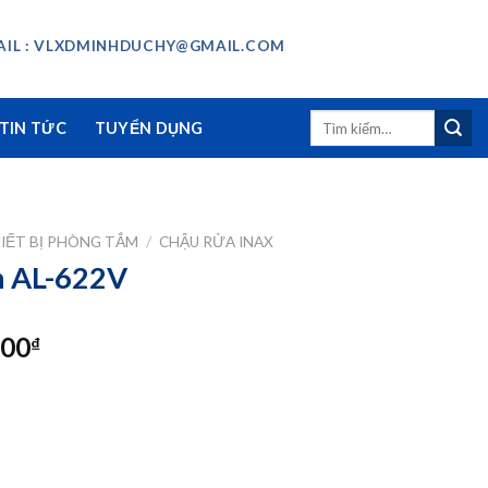
IL : VLXDMINHDUCHY@GMAIL.COM
Tìm
TIN TỨC
TUYỂN DỤNG
kiếm:
IẾT BỊ PHÒNG TẮM
/
CHẬU RỬA INAX
n AL-622V
Giá
000
₫
hiện
tại
00₫.
là:
3.712.000₫.