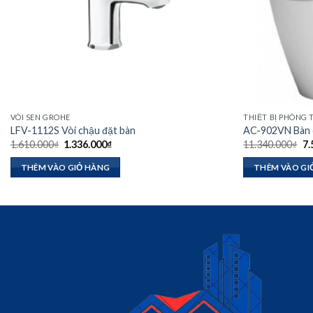
VÒI SEN GROHE
THIẾT BỊ PHÒNG
LFV-1112S Vòi chậu đặt bàn
AC-902VN Bàn c
Giá
Giá
Gi
1.610.000
₫
1.336.000
₫
11.340.000
₫
7.
gốc
hiện
gố
là:
tại
là:
THÊM VÀO GIỎ HÀNG
THÊM VÀO GI
1.610.000₫.
là:
11
1.336.000₫.