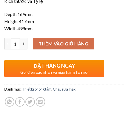
Kích thước và Tỷ lệ
2.200.000₫.
là:
1.540.000₫.
Depth 169mm
Height 417mm
Width 498mm
Số lượng
THÊM VÀO GIỎ HÀNG
ĐẶT HÀNG NGAY
Gọi điện xác nhận và giao hàng tận nơi
Danh mục:
Thiết bị phòng tắm
,
Chậu rửa Inax