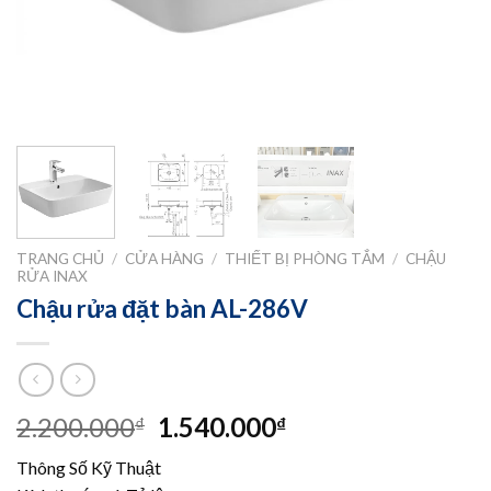
TRANG CHỦ
/
CỬA HÀNG
/
THIẾT BỊ PHÒNG TẮM
/
CHẬU
RỬA INAX
Chậu rửa đặt bàn AL-286V
Giá
Giá
2.200.000
1.540.000
₫
₫
gốc
hiện
Thông Số Kỹ Thuật
là:
tại