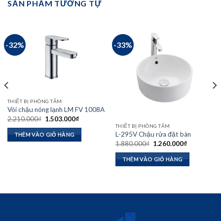
SẢN PHẨM TƯƠNG TỰ
-32%
-33%
THIẾT BỊ PHÒNG TẮM
Vòi chậu nóng lạnh LM FV 1008A
Giá
Giá
2.210.000
₫
1.503.000
₫
gốc
hiện
THIẾT BỊ PHÒNG TẮM
là:
tại
L-295V Chậu rửa đặt bàn
THÊM VÀO GIỎ HÀNG
2.210.000₫.
là:
Giá
Giá
1.880.000
₫
1.260.000
₫
1.503.000₫.
gốc
hiện
là:
tại
THÊM VÀO GIỎ HÀNG
1.880.000₫.
là:
1.260.000₫
₫.