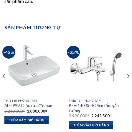
sản phẩm cao.
SẢN PHẨM TƯƠNG TỰ
-42%
-25%
THIẾT BỊ PHÒNG TẮM
THIẾT BỊ PHÒNG TẮM
BFV-1403S-4C Sen tắm gắn
AL-299V Chậu rửa đặt bàn
tường
Giá
Giá
3.240.000
₫
1.880.000
₫
gốc
hiện
Giá
Giá
2.990.000
₫
2.242.500
₫
là:
tại
gốc
hiện
THÊM VÀO GIỎ HÀNG
3.240.000₫.
là:
là:
tại
THÊM VÀO GIỎ HÀNG
00₫.
1.880.000₫.
2.990.000₫.
là:
2.242.500₫