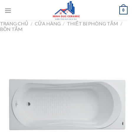
Skip
0
to
content
TRANG CHỦ
/
CỬA HÀNG
/
THIẾT BỊ PHÒNG TẮM
/
BỒN TẮM