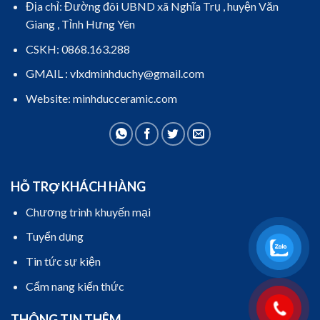
Địa chỉ: Đường đôi UBND xã Nghĩa Trụ , huyện Văn
Giang , Tỉnh Hưng Yên
CSKH: 0868.163.288
GMAIL : vlxdminhduchy@gmail.com
Website: minhducceramic.com
HỖ TRỢ KHÁCH HÀNG
Chương trình khuyến mại
Tuyển dụng
Tin tức sự kiện
Cẩm nang kiến thức
THÔNG TIN THÊM