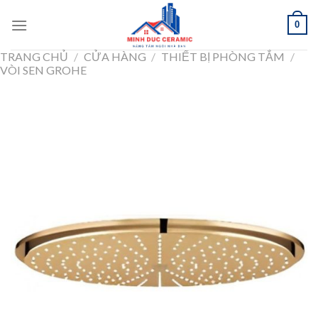
Skip
0
to
content
TRANG CHỦ
/
CỬA HÀNG
/
THIẾT BỊ PHÒNG TẮM
/
VÒI SEN GROHE