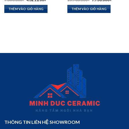
gốc
hiện
gốc
hiện
là:
tại
là:
tại
THÊM VÀO GIỎ HÀNG
THÊM VÀO GIỎ HÀNG
₫.
7.080.000₫.
là:
13.900.000₫.
là:
4.321.200₫.
9.730.000
THÔNG TIN LIÊN HỆ SHOWROOM