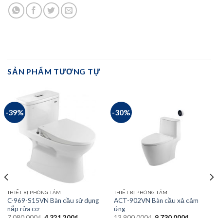
SẢN PHẨM TƯƠNG TỰ
-39%
-30%
THIẾT BỊ PHÒNG TẮM
THIẾT BỊ PHÒNG TẮM
C-969-S15VN Bàn cầu sử dụng
ACT-902VN Bàn cầu xả cảm
nắp rửa cơ
ứng
Giá
Giá
Giá
Giá
7.080.000
₫
4.321.200
₫
13.900.000
₫
9.730.000
₫