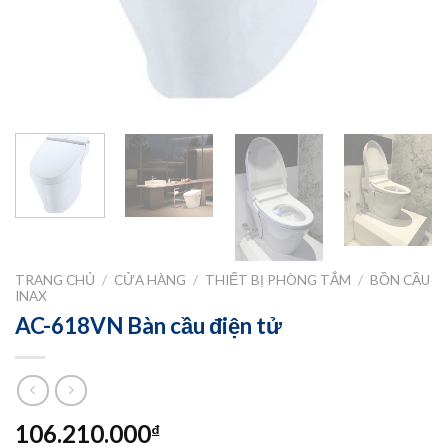
TRANG CHỦ
/
CỬA HÀNG
/
THIẾT BỊ PHÒNG TẮM
/
BỒN CẦU
INAX
AC-618VN Bàn cầu điện tử
106.210.000
₫