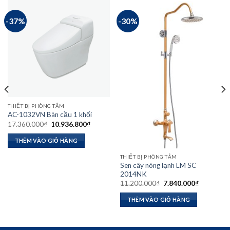
-37%
-30%
THIẾT BỊ PHÒNG TẮM
AC-1032VN Bàn cầu 1 khối
Giá
Giá
17.360.000
₫
10.936.800
₫
gốc
hiện
là:
tại
THÊM VÀO GIỎ HÀNG
17.360.000₫.
là:
00₫.
10.936.800₫.
THIẾT BỊ PHÒNG TẮM
Sen cây nóng lạnh LM SC
2014NK
Giá
Giá
11.200.000
₫
7.840.000
₫
gốc
hiện
là:
tại
THÊM VÀO GIỎ HÀNG
11.200.000₫.
là:
7.840.000