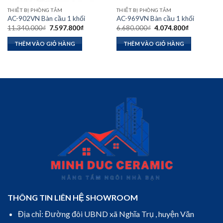
THIẾT BỊ PHÒNG TẮM
THIẾT BỊ PHÒNG TẮM
AC-902VN Bàn cầu 1 khối
AC-969VN Bàn cầu 1 khối
Giá
Giá
Giá
Giá
11.340.000
₫
7.597.800
₫
6.680.000
₫
4.074.800
₫
gốc
hiện
gốc
hiện
là:
tại
là:
tại
THÊM VÀO GIỎ HÀNG
THÊM VÀO GIỎ HÀNG
11.340.000₫.
là:
6.680.000₫.
là:
₫.
7.597.800₫.
4.074.800₫
THÔNG TIN LIÊN HỆ SHOWROOM
Địa chỉ: Đường đôi UBND xã Nghĩa Trụ , huyện Văn