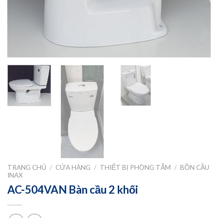
TRANG CHỦ
/
CỬA HÀNG
/
THIẾT BỊ PHÒNG TẮM
/
BỒN CẦU
INAX
AC-504VAN Bàn cầu 2 khối