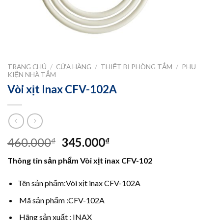
TRANG CHỦ
/
CỬA HÀNG
/
THIẾT BỊ PHÒNG TẮM
/
PHỤ
KIỆN NHÀ TẮM
Vòi xịt Inax CFV-102A
Giá
Giá
460.000
345.000
₫
₫
gốc
hiện
Thông tin sản phẩm Vòi xịt inax CFV-102
là:
tại
460.000₫.
là:
Tên sản phẩm:Vòi xịt inax CFV-102A
345.000₫.
Mã sản phẩm :CFV-102A
Hãng sản xuất : INAX