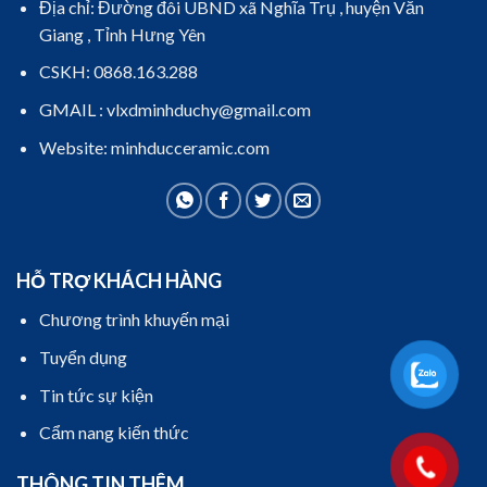
Địa chỉ: Đường đôi UBND xã Nghĩa Trụ , huyện Văn
Giang , Tỉnh Hưng Yên
CSKH: 0868.163.288
GMAIL : vlxdminhduchy@gmail.com
Website: minhducceramic.com
HỖ TRỢ KHÁCH HÀNG
Chương trình khuyến mại
Tuyển dụng
Tin tức sự kiện
Cẩm nang kiến thức
THÔNG TIN THÊM