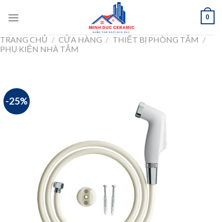
Skip
0
to
content
TRANG CHỦ
/
CỬA HÀNG
/
THIẾT BỊ PHÒNG TẮM
/
PHỤ KIỆN NHÀ TẮM
-25%