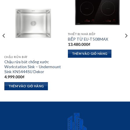
THIẾT BỊ NHÀ BẾP
BẾP TỪ EU-T508MAX
13.480.000
₫
THÊM VÀO GIỎ HÀNG
CHẬU RỬA BÁT
Chậu rửa bát chống xước
Workstation Sink – Undermount
Sink KN5444SU Dekor
4.999.000
₫
THÊM VÀO GIỎ HÀNG