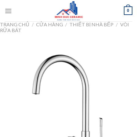
Skip
0
to
content
TRANG CHỦ
/
CỬA HÀNG
/
THIẾT BỊ NHÀ BẾP
/
VÒI
RỬA BÁT