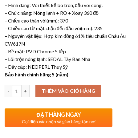
– Hình dáng: Vòi thiết kế bo tròn, đầu vòi cong.
– Chức năng: Nóng lạnh + RO + Xoay 360 độ
– Chiều cao thân vòi(mm): 370
– Chiều cao từ mặt chậu đến đầu vòi(mm): 235
– Nguyên vật liệu: Hợp kim đồng 61% tiêu chuẩn Châu Âu
CW617N
– Bề mặt: PVD Chrome 5 lớp
– Lõi trộn nóng lạnh: SEDAL Tây Ban Nha
– Dây cấp: NEOPERL Thụy Sỹ
Bảo hành chính hãng 5 (năm)
Số lượng
THÊM VÀO GIỎ HÀNG
ĐẶT HÀNG NGAY
Gọi điện xác nhận và giao hàng tận nơi