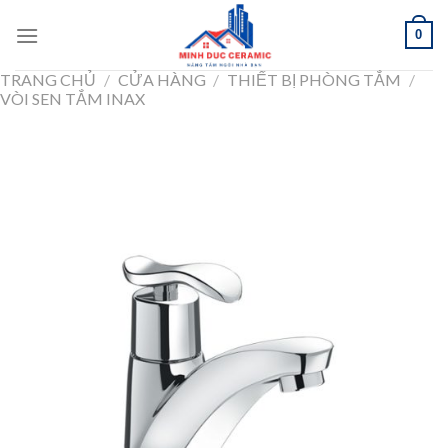
Skip
0
to
content
TRANG CHỦ
/
CỬA HÀNG
/
THIẾT BỊ PHÒNG TẮM
/
VÒI SEN TẮM INAX