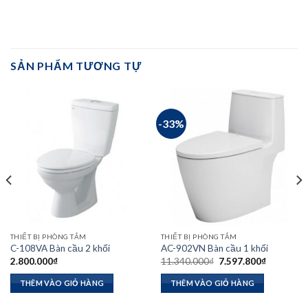
SẢN PHẨM TƯƠNG TỰ
-33%
THIẾT BỊ PHÒNG TẮM
THIẾT BỊ PHÒNG TẮM
C-108VA Bàn cầu 2 khối
AC-902VN Bàn cầu 1 khối
Giá
Giá
2.800.000
₫
11.340.000
₫
7.597.800
₫
gốc
hiện
là:
tại
THÊM VÀO GIỎ HÀNG
THÊM VÀO GIỎ HÀNG
11.340.000₫.
là:
.400₫.
7.597.800