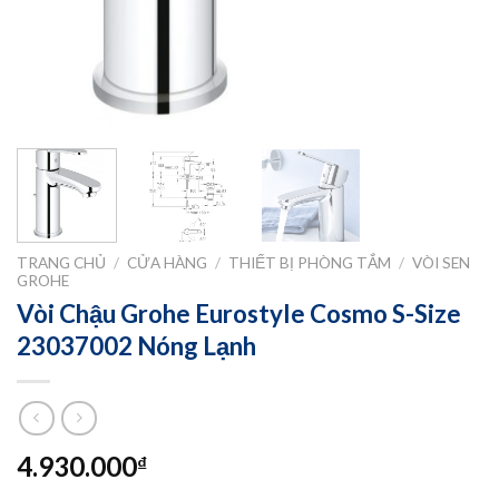
TRANG CHỦ
/
CỬA HÀNG
/
THIẾT BỊ PHÒNG TẮM
/
VÒI SEN
GROHE
Vòi Chậu Grohe Eurostyle Cosmo S-Size
23037002 Nóng Lạnh
4.930.000
₫