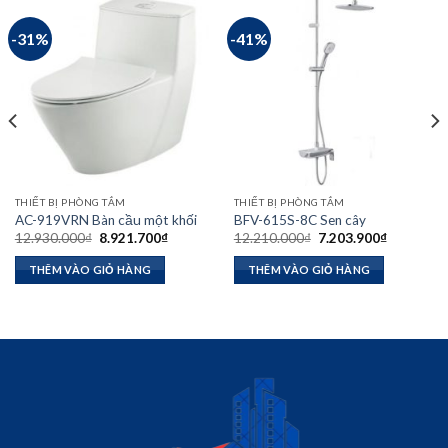
-31%
-41%
THIẾT BỊ PHÒNG TẮM
THIẾT BỊ PHÒNG TẮM
AC-919VRN Bàn cầu một khối
BFV-615S-8C Sen cây
Giá
Giá
Giá
Giá
12.930.000
₫
8.921.700
₫
12.210.000
₫
7.203.900
₫
gốc
hiện
gốc
hiện
là:
tại
là:
tại
THÊM VÀO GIỎ HÀNG
THÊM VÀO GIỎ HÀNG
12.930.000₫.
là:
12.210.000₫.
là:
8.921.700₫.
7.203.900