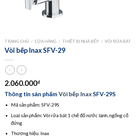
TRANG CHỦ
/
CỬA HÀNG
/
THIẾT BỊ NHÀ BẾP
/
VÒI RỬA BÁT
Vòi bếp Inax SFV-29
2.060.000
₫
Thông tin sản phẩm
Vòi bếp Inax
SFV-29S
Mã sản phẩm: SFV-29S
Loại sản phẩm: Vòi rửa bát 1 chế độ nước lạnh, ngổng cổ
đứng
Thương hiệu: Inax