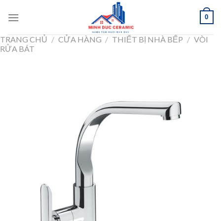
Skip
0
to
content
TRANG CHỦ
/
CỬA HÀNG
/
THIẾT BỊ NHÀ BẾP
/
VÒI
RỬA BÁT