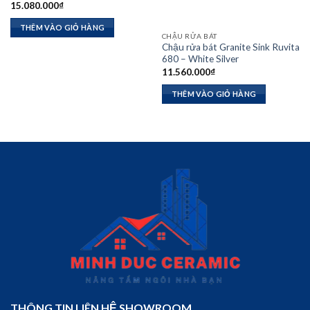
15.080.000
₫
THÊM VÀO GIỎ HÀNG
CHẬU RỬA BÁT
Chậu rửa bát Granite Sink Ruvita
680 – White Silver
11.560.000
₫
THÊM VÀO GIỎ HÀNG
THÔNG TIN LIÊN HỆ SHOWROOM