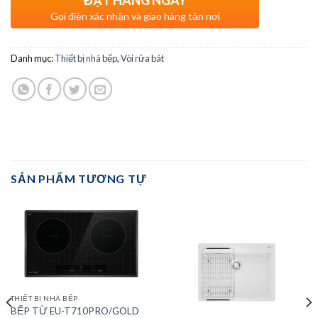
Gọi điện xác nhận và giao hàng tận nơi
Danh mục:
Thiết bị nhà bếp
,
Vòi rửa bát
SẢN PHẨM TƯƠNG TỰ
THIẾT BỊ NHÀ BẾP
BẾP TỪ EU-T710PRO/GOLD