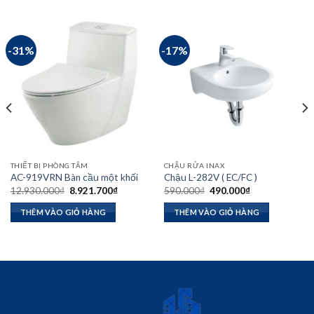
-31%
-17%
THIẾT BỊ PHÒNG TẮM
CHẬU RỬA INAX
AC-919VRN Bàn cầu một khối
Chậu L-282V ( EC/FC )
Giá
Giá
Giá
Giá
12.930.000
₫
8.921.700
₫
590.000
₫
490.000
₫
gốc
hiện
gốc
hiện
là:
tại
là:
tại
THÊM VÀO GIỎ HÀNG
THÊM VÀO GIỎ HÀNG
12.930.000₫.
là:
590.000₫.
là:
8.921.700₫.
490.000₫.
00₫.