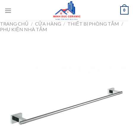
Skip
0
to
content
TRANG CHỦ
/
CỬA HÀNG
/
THIẾT BỊ PHÒNG TẮM
/
PHỤ KIỆN NHÀ TẮM