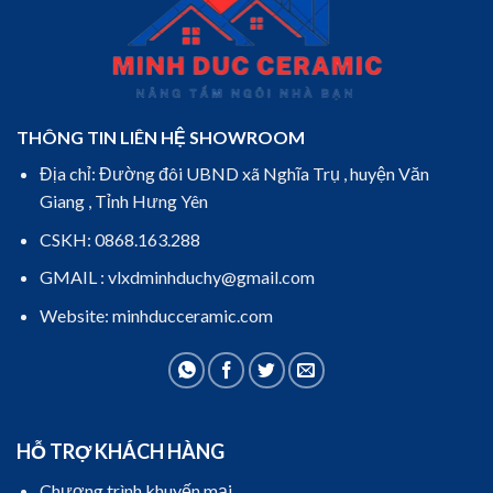
THÔNG TIN LIÊN HỆ SHOWROOM
Địa chỉ: Đường đôi UBND xã Nghĩa Trụ , huyện Văn
Giang , Tỉnh Hưng Yên
CSKH: 0868.163.288
GMAIL : vlxdminhduchy@gmail.com
Website: minhducceramic.com
HỖ TRỢ KHÁCH HÀNG
Chương trình khuyến mại