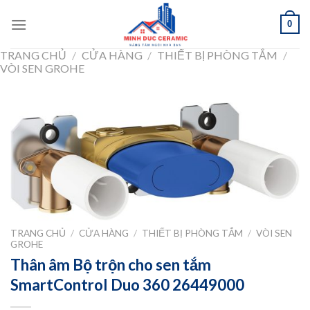
Skip
0
to
content
TRANG CHỦ
/
CỬA HÀNG
/
THIẾT BỊ PHÒNG TẮM
/
VÒI SEN GROHE
TRANG CHỦ
/
CỬA HÀNG
/
THIẾT BỊ PHÒNG TẮM
/
VÒI SEN
GROHE
Thân âm Bộ trộn cho sen tắm
SmartControl Duo 360 26449000