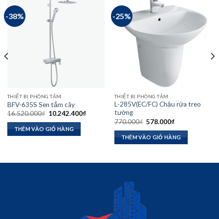
-38%
-25%
THIẾT BỊ PHÒNG TẮM
THIẾT BỊ PHÒNG TẮM
L-285V(EC/FC) Chậu rửa treo
BFV-635S Sen tắm cây
tường
Giá
Giá
16.520.000
₫
10.242.400
₫
gốc
hiện
Giá
Giá
770.000
₫
578.000
₫
là:
tại
gốc
hiện
THÊM VÀO GIỎ HÀNG
16.520.000₫.
là:
là:
tại
THÊM VÀO GIỎ HÀNG
10.242.400₫.
770.000₫.
là:
₫.
578.000₫.