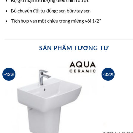
Bộ giới hạn lưu lượng điều chỉnh được
Bộ chuyển đổi tự động: sen bồn/tay sen
Tích hợp van một chiều trong miệng vòi 1/2”
SẢN PHẨM TƯƠNG TỰ
-42%
-32%