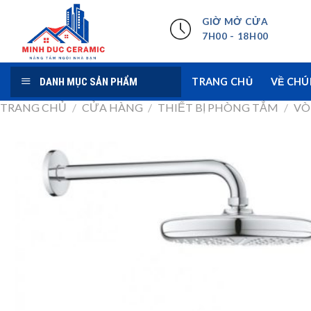
Skip
GIỜ MỞ CỬA
to
7H00 - 18H00
content
DANH MỤC SẢN PHẨM
TRANG CHỦ
VỀ CHÚ
TRANG CHỦ
/
CỬA HÀNG
/
THIẾT BỊ PHÒNG TẮM
/
VÒ