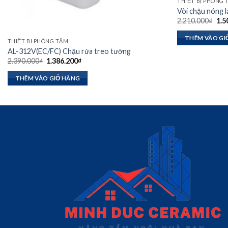
THIẾT BỊ PHÒNG
Vòi chậu nóng 
Giá
2.210.000
₫
1.5
gốc
là:
THÊM VÀO GI
2.2
THIẾT BỊ PHÒNG TẮM
AL-312V(EC/FC) Chậu rửa treo tường
Giá
Giá
2.390.000
₫
1.386.200
₫
gốc
hiện
là:
tại
THÊM VÀO GIỎ HÀNG
2.390.000₫.
là:
1.386.200₫.