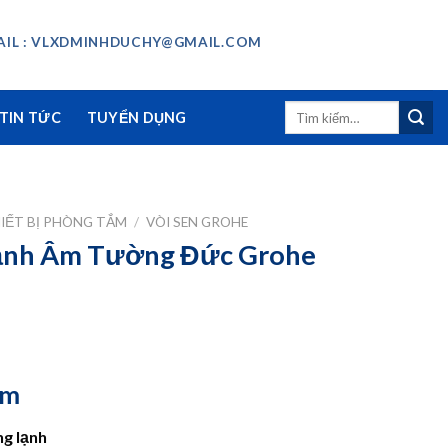
IL : VLXDMINHDUCHY@GMAIL.COM
Tìm
TIN TỨC
TUYỂN DỤNG
kiếm:
IẾT BỊ PHÒNG TẮM
/
VÒI SEN GROHE
ạnh Âm Tường Đức Grohe
ẩm
g lạnh