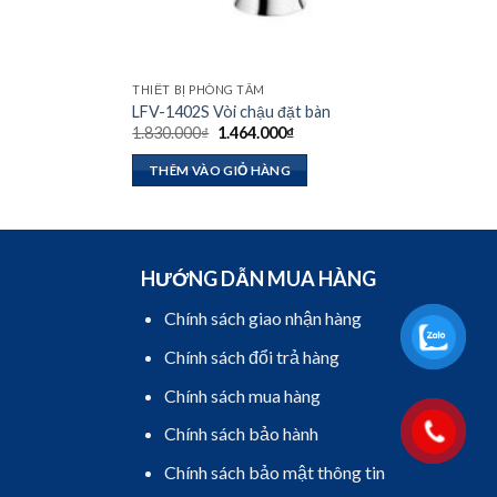
THIẾT BỊ PHÒNG TẮM
LFV-1402S Vòi chậu đặt bàn
Giá
Giá
1.830.000
₫
1.464.000
₫
gốc
hiện
là:
tại
THÊM VÀO GIỎ HÀNG
1.830.000₫.
là:
.
1.464.000₫.
HƯỚNG DẪN MUA HÀNG
Chính sách giao nhận hàng
Chính sách đổi trả hàng
Chính sách mua hàng
Chính sách bảo hành
Chính sách bảo mật thông tin