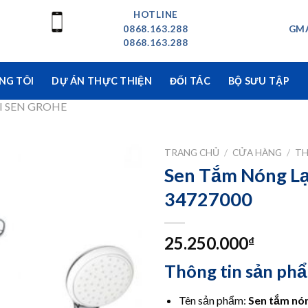
HOTLINE
0868.163.288
GMA
0868.163.288
NG TÔI
DỰ ÁN THỰC THIỆN
ĐỐI TÁC
BỘ SƯU TẬP
I SEN GROHE
TRANG CHỦ
/
CỬA HÀNG
/
TH
Sen Tắm Nóng L
34727000
25.250.000
₫
Thông tin sản ph
Tên sản phẩm:
Sen tắm nón