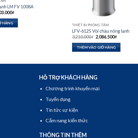
 TẮM
lạnh LM FV 1008A
Giá
03.000
₫
hiện
tại
Ỏ HÀNG
10.000₫.
là:
THIẾT BỊ PHÒNG TẮM
1.503.000₫.
LFV-612S Vòi chậu nóng lạnh
Giá
Giá
3.210.000
₫
2.086.500
₫
gốc
hiện
là:
tại
THÊM VÀO GIỎ HÀNG
3.210.000₫.
là:
2.086.500₫
HỖ TRỢ KHÁCH HÀNG
Chương trình khuyến mại
Tuyển dụng
Tin tức sự kiện
Cẩm nang kiến thức
THÔNG TIN THÊM