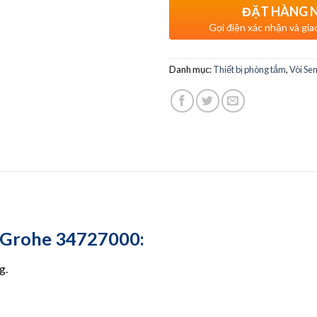
ĐẶT HÀNG 
Gọi điện xác nhận và gia
Danh mục:
Thiết bị phòng tắm
,
Vòi Se
u Grohe 34727000:
g.