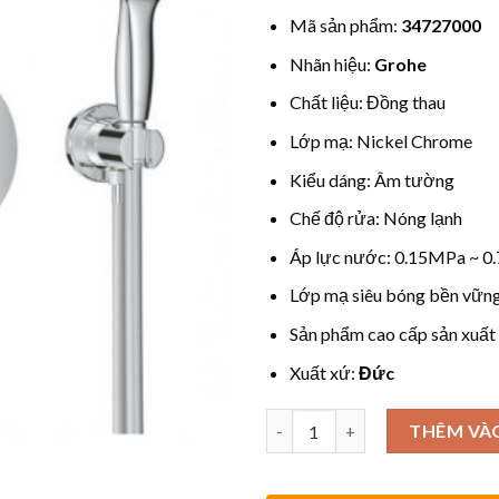
Mã sản phẩm:
34727000
Nhãn hiệu:
Grohe
Chất liệu: Đồng thau
Lớp mạ: Nickel Chrome
Kiểu dáng: Âm tường
Chế độ rửa: Nóng lạnh
Áp lực nước: 0.15MPa ~ 
Lớp mạ siêu bóng bền vững 
Sản phẩm cao cấp sản xuất t
Xuất xứ:
Đức
Số lượng
THÊM VÀ