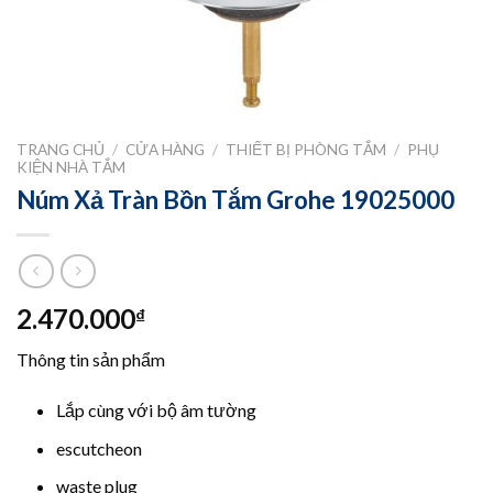
TRANG CHỦ
/
CỬA HÀNG
/
THIẾT BỊ PHÒNG TẮM
/
PHỤ
KIỆN NHÀ TẮM
Núm Xả Tràn Bồn Tắm Grohe 19025000
2.470.000
₫
Thông tin sản phẩm
Lắp cùng với bộ âm tường
escutcheon
waste plug