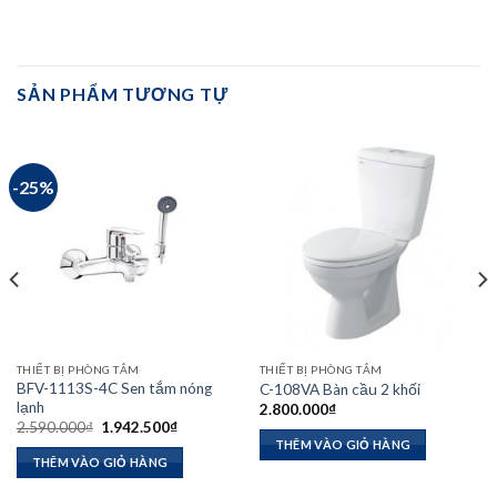
SẢN PHẨM TƯƠNG TỰ
-25%
THIẾT BỊ PHÒNG TẮM
THIẾT BỊ PHÒNG TẮM
BFV-1113S-4C Sen tắm nóng
C-108VA Bàn cầu 2 khối
lạnh
2.800.000
₫
Giá
Giá
2.590.000
₫
1.942.500
₫
gốc
hiện
THÊM VÀO GIỎ HÀNG
là:
tại
THÊM VÀO GIỎ HÀNG
2.590.000₫.
là:
₫.
1.942.500₫.