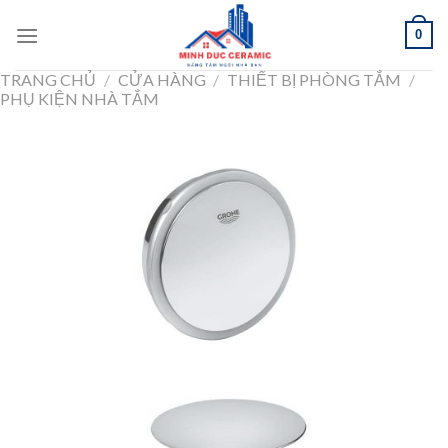
Skip
0
to
content
TRANG CHỦ
/
CỬA HÀNG
/
THIẾT BỊ PHÒNG TẮM
/
PHỤ KIỆN NHÀ TẮM