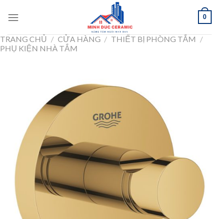
Skip
0
to
content
TRANG CHỦ
/
CỬA HÀNG
/
THIẾT BỊ PHÒNG TẮM
/
PHỤ KIỆN NHÀ TẮM