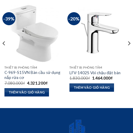
-39%
-20%
THIẾT BỊ PHÒNG TẮM
THIẾT BỊ PHÒNG TẮM
C-969-S15VN Bàn cầu sử dụng
LFV-1402S Vòi chậu đặt bàn
nắp rửa cơ
Giá
Giá
1.830.000
₫
1.464.000
₫
gốc
hiện
Giá
Giá
7.080.000
₫
4.321.200
₫
là:
tại
gốc
hiện
THÊM VÀO GIỎ HÀNG
1.830.000₫.
là:
là:
tại
THÊM VÀO GIỎ HÀNG
1.464.000₫
.800₫.
7.080.000₫.
là:
4.321.200₫.