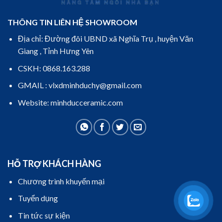
THÔNG TIN LIÊN HỆ SHOWROOM
Địa chỉ: Đường đôi UBND xã Nghĩa Trụ , huyện Văn
Giang , Tỉnh Hưng Yên
CSKH: 0868.163.288
GMAIL : vlxdminhduchy@gmail.com
Website: minhducceramic.com
HỖ TRỢ KHÁCH HÀNG
Chương trình khuyến mại
Tuyển dụng
Tin tức sự kiện