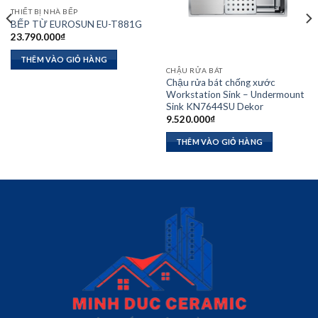
THIẾT BỊ NHÀ BẾP
BẾP TỪ EUROSUN EU-T881G
23.790.000
₫
THÊM VÀO GIỎ HÀNG
CHẬU RỬA BÁT
Chậu rửa bát chống xước
Workstation Sink – Undermount
Sink KN7644SU Dekor
9.520.000
₫
THÊM VÀO GIỎ HÀNG