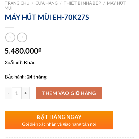
TRANG CHỦ
/
CỬA HÀNG
/
THIẾT BỊ NHÀ BẾP
/
MÁY HÚT
MÙI
MÁY HÚT MÙI EH-70K27S
5.480.000
₫
Xuất xứ:
Khác
Bảo hành:
24 tháng
Số lượng
THÊM VÀO GIỎ HÀNG
ĐẶT HÀNG NGAY
Gọi điện xác nhận và giao hàng tận nơi