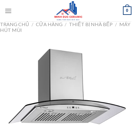
Skip
0
to
content
TRANG CHỦ
/
CỬA HÀNG
/
THIẾT BỊ NHÀ BẾP
/
MÁY
HÚT MÙI