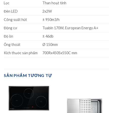
Lọc
Than hoạt tính
Đèn LED
2x2W
Công suất hút
± 950m3/h
Động cơ
Tuabin 170W, European Energy A+
Độ ồn
± 46db
Ống thoát
Ø 150mm
Kích thước sản phẩm
700Rx450Sx550C mm
SẢN PHẨM TƯƠNG TỰ