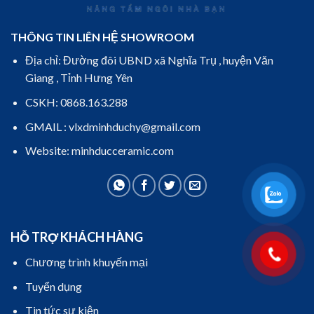
THÔNG TIN LIÊN HỆ SHOWROOM
Địa chỉ: Đường đôi UBND xã Nghĩa Trụ , huyện Văn
Giang , Tỉnh Hưng Yên
CSKH: 0868.163.288
GMAIL : vlxdminhduchy@gmail.com
Website: minhducceramic.com
HỖ TRỢ KHÁCH HÀNG
Chương trình khuyến mại
Tuyển dụng
Tin tức sự kiện