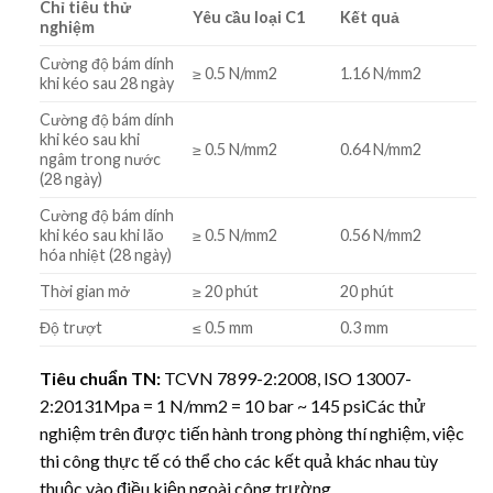
Chỉ tiêu thử
Yêu cầu loại C1
Kết quả
nghiệm
Cường độ bám dính
≥ 0.5 N/mm2
1.16 N/mm2
khi kéo sau 28 ngày
Cường độ bám dính
khi kéo sau khi
≥ 0.5 N/mm2
0.64 N/mm2
ngâm trong nước
(28 ngày)
Cường độ bám dính
khi kéo sau khi lão
≥ 0.5 N/mm2
0.56 N/mm2
hóa nhiệt (28 ngày)
Thời gian mở
≥ 20 phút
20 phút
Độ trượt
≤ 0.5 mm
0.3 mm
Tiêu chuẩn TN:
TCVN 7899-2:2008, ISO 13007-
2:20131Mpa = 1 N/mm2 = 10 bar ~ 145 psiCác thử
nghiệm trên được tiến hành trong phòng thí nghiệm, việc
thi công thực tế có thể cho các kết quả khác nhau tùy
thuộc vào điều kiện ngoài công trường.