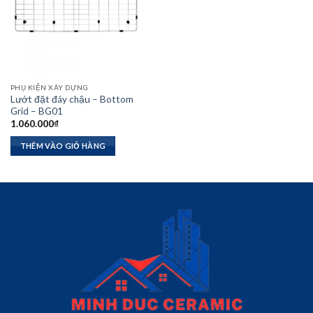
PHỤ KIỆN XÂY DỰNG
Lướt đặt đáy chậu – Bottom
Grid – BG01
1.060.000
₫
THÊM VÀO GIỎ HÀNG