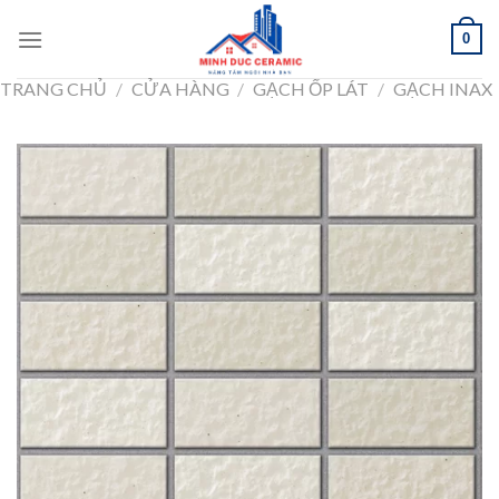
Skip
0
to
content
TRANG CHỦ
/
CỬA HÀNG
/
GẠCH ỐP LÁT
/
GẠCH INAX