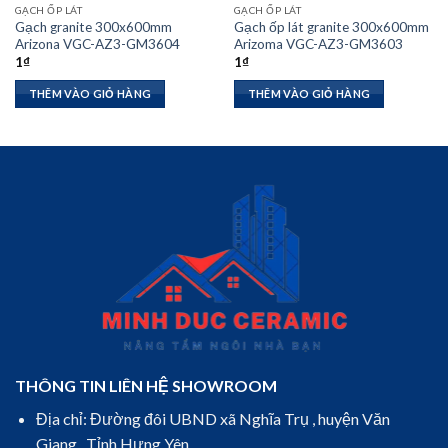
GẠCH ỐP LÁT
GẠCH ỐP LÁT
Gạch granite 300x600mm
Gạch ốp lát granite 300x600mm
Arizona VGC-AZ3-GM3604
Arizoma VGC-AZ3-GM3603
1
₫
1
₫
THÊM VÀO GIỎ HÀNG
THÊM VÀO GIỎ HÀNG
THÔNG TIN LIÊN HỆ SHOWROOM
Địa chỉ: Đường đôi UBND xã Nghĩa Trụ , huyện Văn
Giang , Tỉnh Hưng Yên