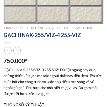
TRANG CHỦ
/
CỬA HÀNG
/
GẠCH ỐP LÁT
/
GẠCH INAX
GẠCH INAX-255/VIZ-4 255-VIZ
750.000
₫
GẠCH INAX
-255/VIZ-3 255-VIZ: Dù đặt ngang hay dọc,
những thiết kế gạch mosaic ngoại thất này đều đem đến sức
cuốn hút cho công trình với các hoạ tiết lượn sóng và vẻ
ngoài gồ ghề. Phù hợp cho nhà biệt thự, villas. Ba gam màu
được kết hợp trên 1 vỉ gạch.
THÔNG SỐ KỸ THUẬT