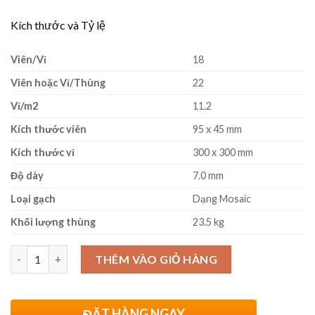
Kích thước và Tỷ lệ
Viên/Vỉ
18
Viên hoặc Vỉ/Thùng
22
Vỉ/m2
11.2
Kích thước viên
95 x 45 mm
Kích thước vỉ
300 x 300 mm
Độ dày
7.0 mm
Loại gạch
Dạng Mosaic
Khối lượng thùng
23.5 kg
Số lượng
THÊM VÀO GIỎ HÀNG
ĐẶT HÀNG NGAY