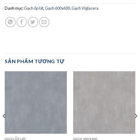
Danh mục:
Gạch ốp lát
,
Gạch 600x600
,
Gạch Viglacera
SẢN PHẨM TƯƠNG TỰ
GẠCH ỐP LÁT
GẠCH 600X600