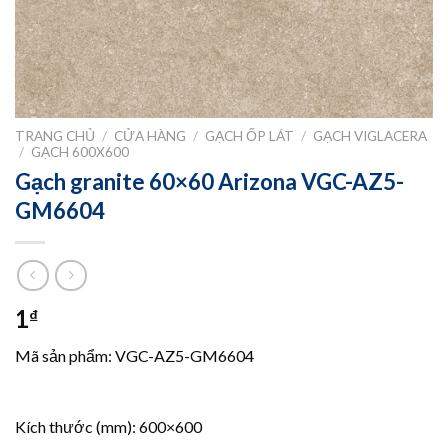
TRANG CHỦ
/
CỬA HÀNG
/
GẠCH ỐP LÁT
/
GẠCH VIGLACERA
/
GẠCH 600X600
Gạch granite 60×60 Arizona VGC-AZ5-
GM6604
1
₫
Mã sản phẩm: VGC-AZ5-GM6604
Kích thước (mm): 600×600