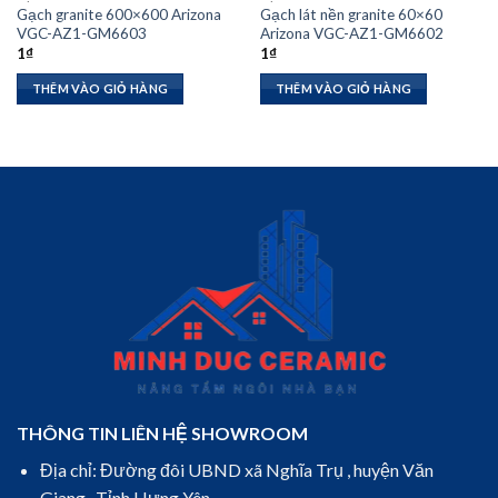
Gạch granite 600×600 Arizona
Gạch lát nền granite 60×60
VGC-AZ1-GM6603
Arizona VGC-AZ1-GM6602
1
₫
1
₫
THÊM VÀO GIỎ HÀNG
THÊM VÀO GIỎ HÀNG
THÔNG TIN LIÊN HỆ SHOWROOM
Địa chỉ: Đường đôi UBND xã Nghĩa Trụ , huyện Văn
Giang , Tỉnh Hưng Yên