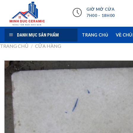
Skip
GIỜ MỞ CỬA
to
7H00 - 18H00
content
DANH MỤC SẢN PHẨM
TRANG CHỦ
VỀ CHÚ
TRANG CHỦ
/
CỬA HÀNG