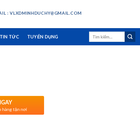
IL : VLXDMINHDUCHY@GMAIL.COM
Tìm
TIN TỨC
TUYỂN DỤNG
kiếm:
NGAY
o hàng tận nơi