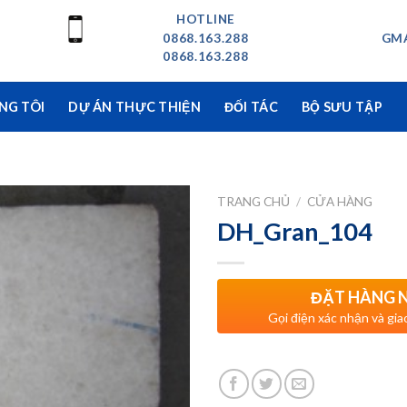
HOTLINE
0868.163.288
GMA
0868.163.288
NG TÔI
DỰ ÁN THỰC THIỆN
ĐỐI TÁC
BỘ SƯU TẬP
TRANG CHỦ
/
CỬA HÀNG
DH_Gran_104
ĐẶT HÀNG 
Gọi điện xác nhận và gia