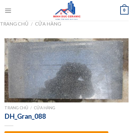
Skip
0
to
content
TRANG CHỦ
/
CỬA HÀNG
TRANG CHỦ
/
CỬA HÀNG
DH_Gran_088