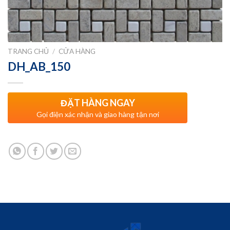
TRANG CHỦ
/
CỬA HÀNG
DH_AB_150
ĐẶT HÀNG NGAY
Gọi điện xác nhận và giao hàng tận nơi