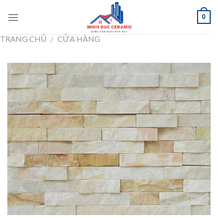
Skip
0
to
content
TRANG CHỦ
/
CỬA HÀNG