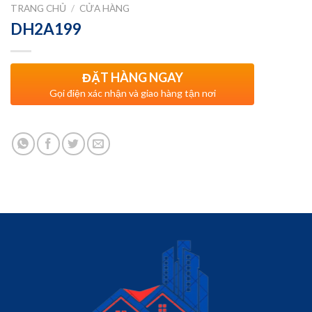
TRANG CHỦ
/
CỬA HÀNG
DH2A199
ĐẶT HÀNG NGAY
Gọi điện xác nhận và giao hàng tận nơi