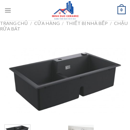
Skip
0
to
content
TRANG CHỦ
/
CỬA HÀNG
/
THIẾT BỊ NHÀ BẾP
/
CHẬU
RỬA BÁT