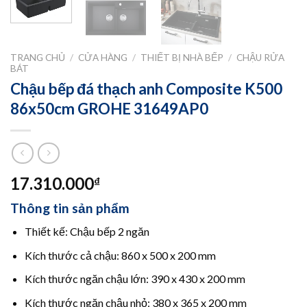
TRANG CHỦ
/
CỬA HÀNG
/
THIẾT BỊ NHÀ BẾP
/
CHẬU RỬA
BÁT
Chậu bếp đá thạch anh Composite K500
86x50cm GROHE 31649AP0
17.310.000
₫
Thông tin sản phẩm
Thiết kế: Chậu bếp 2 ngăn
Kích thước cả chậu: 860 x 500 x 200 mm
Kích thước ngăn chậu lớn: 390 x 430 x 200 mm
Kích thước ngăn chậu nhỏ: 380 x 365 x 200 mm