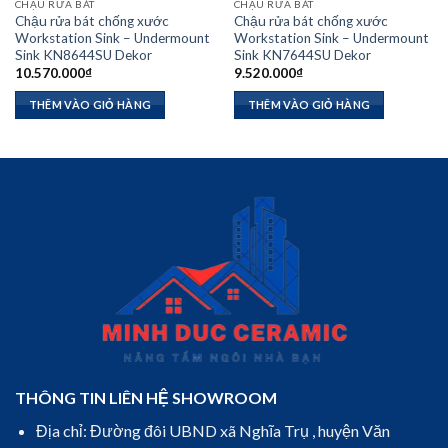
CHẬU RỬA BÁT
CHẬU RỬA BÁT
Chậu rửa bát chống xước
Chậu rửa bát chống xước
Workstation Sink – Undermount
Workstation Sink – Undermount
Sink KN8644SU Dekor
Sink KN7644SU Dekor
10.570.000
₫
9.520.000
₫
THÊM VÀO GIỎ HÀNG
THÊM VÀO GIỎ HÀNG
THÔNG TIN LIÊN HỆ SHOWROOM
Địa chỉ: Đường đôi UBND xã Nghĩa Trụ , huyện Văn