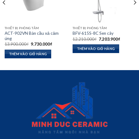
THIẾT BỊ PHÒNG TẮM
THIẾT BỊ PHÒNG TẮM
ACT-902VN Bàn cầu xả cảm
BFV-615S-8C Sen cây
ứng
Giá
Giá
12.210.000
₫
7.203.900
₫
gốc
hiện
Giá
Giá
13.900.000
₫
9.730.000
₫
là:
tại
gốc
hiện
THÊM VÀO GIỎ HÀNG
12.210.000₫.
là:
là:
tại
THÊM VÀO GIỎ HÀNG
₫.
7.203.900
13.900.000₫.
là:
9.730.000₫.