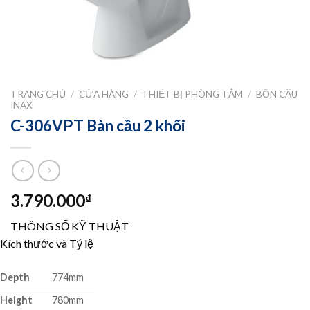
TRANG CHỦ
/
CỬA HÀNG
/
THIẾT BỊ PHÒNG TẮM
/
BỒN CẦU
INAX
C-306VPT Bàn cầu 2 khối
3.790.000
₫
THÔNG SỐ KỸ THUẬT
Kích thước và Tỷ lệ
Depth
774mm
Height
780mm