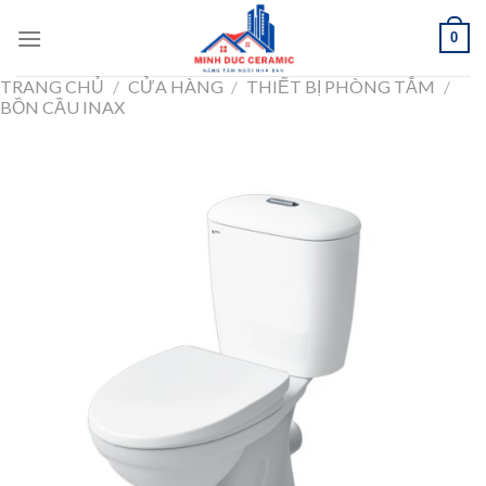
Skip
0
to
content
TRANG CHỦ
/
CỬA HÀNG
/
THIẾT BỊ PHÒNG TẮM
/
BỒN CẦU INAX