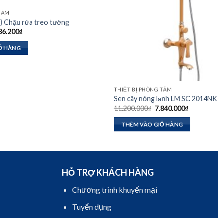
 TẮM
 Chậu rửa treo tường
Giá
86.200
₫
hiện
tại
Ỏ HÀNG
90.000₫.
là:
1.386.200₫.
THIẾT BỊ PHÒNG TẮM
Sen cây nóng lạnh LM SC 2014NK
Giá
Giá
11.200.000
₫
7.840.000
₫
gốc
hiện
là:
tại
THÊM VÀO GIỎ HÀNG
11.200.000₫.
là:
7.840.000
HỖ TRỢ KHÁCH HÀNG
Chương trình khuyến mại
Tuyển dụng