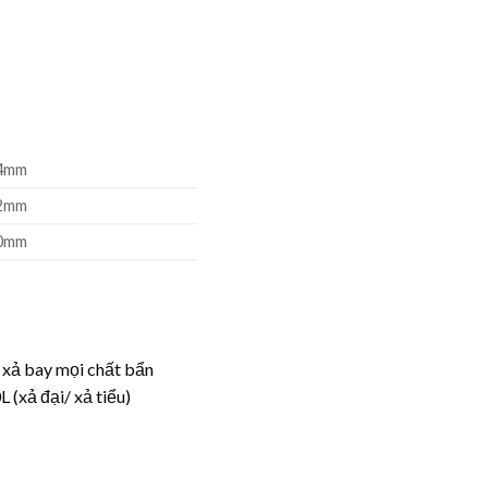
4mm
2mm
0mm
 xả bay mọi chất bẩn
 (xả đại/ xả tiểu)