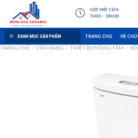
Skip
GIỜ MỞ CỬA
to
7H00 - 18H00
content
DANH MỤC SẢN PHẨM
TRANG CHỦ
VỀ CHÚ
TRANG CHỦ
/
CỬA HÀNG
/
THIẾT BỊ PHÒNG TẮM
/
BỒ