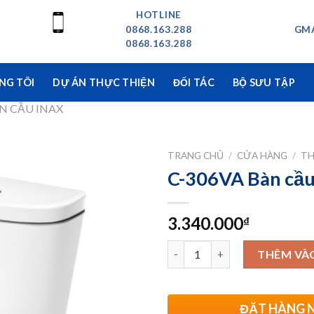
HOTLINE
0868.163.288
GMA
0868.163.288
NG TÔI
DỰ ÁN THỰC THIỆN
ĐỐI TÁC
BỘ SƯU TẬP
N CẦU INAX
TRANG CHỦ
/
CỬA HÀNG
/
TH
C-306VA Bàn cầu
3.340.000
₫
Số lượng
THÊM VÀ
ĐẶT HÀNG 