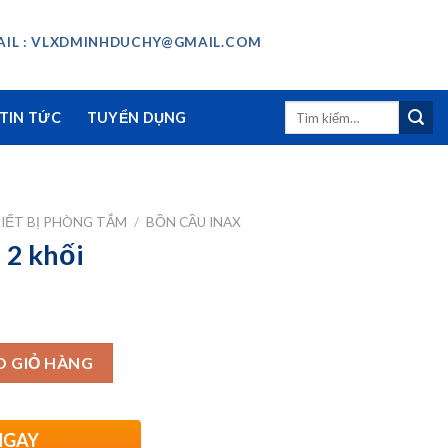
IL : VLXDMINHDUCHY@GMAIL.COM
Tìm
TIN TỨC
TUYỂN DỤNG
kiếm:
IẾT BỊ PHÒNG TẮM
/
BỒN CẦU INAX
 2 khối
O GIỎ HÀNG
NGAY