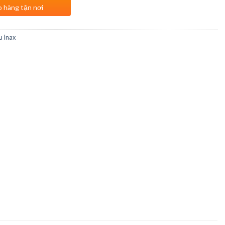
o hàng tận nơi
u Inax