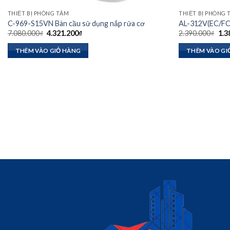
THIẾT BỊ PHÒNG TẮM
THIẾT BỊ PHÒNG
C-969-S15VN Bàn cầu sử dụng nắp rửa cơ
AL-312V(EC/FC)
Giá
Giá
Giá
7.080.000
₫
4.321.200
₫
2.390.000
₫
1.3
gốc
hiện
gốc
là:
tại
là:
THÊM VÀO GIỎ HÀNG
THÊM VÀO GI
7.080.000₫.
là:
2.3
4.321.200₫.