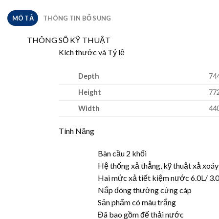
MÔ TẢ
THÔNG TIN BỔ SUNG
THÔNG SỐ KỸ THUẬT
Kích thước và Tỷ lệ
Depth
74
Height
77
Width
44
Tính Năng
Bàn cầu 2 khối
Hệ thống xả thẳng, kỹ thuật xả xoáy
Hai mức xả tiết kiệm nước 6.0L/ 3.0L
Nắp đóng thường cứng cáp
Sản phẩm có màu trắng
Đã bao gồm đế thải nước