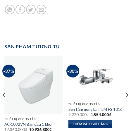
SẢN PHẨM TƯƠNG TỰ
-37%
-30%
THIẾT BỊ PHÒNG TẮM
Sen tắm nóng lạnh LM FS 1016
Giá
Giá
2.220.000
₫
1.554.000
₫
gốc
hiện
THIẾT BỊ PHÒNG TẮM
là:
tại
AC-1032VN Bàn cầu 1 khối
THÊM VÀO GIỎ HÀNG
2.220.000₫.
là:
Giá
Giá
17.360.000
₫
10.936.800
₫
1.554.000₫