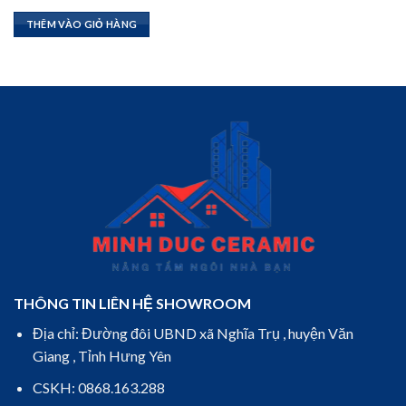
gốc
hiện
là:
tại
THÊM VÀO GIỎ HÀNG
17.360.000₫.
là:
10.936.800₫.
THÔNG TIN LIÊN HỆ SHOWROOM
Địa chỉ: Đường đôi UBND xã Nghĩa Trụ , huyện Văn
Giang , Tỉnh Hưng Yên
CSKH: 0868.163.288