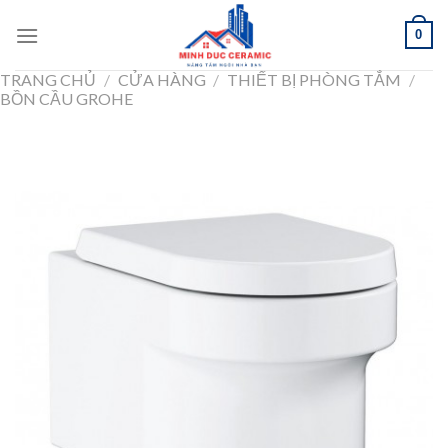
Skip
0
to
content
TRANG CHỦ
/
CỬA HÀNG
/
THIẾT BỊ PHÒNG TẮM
/
BỒN CẦU GROHE