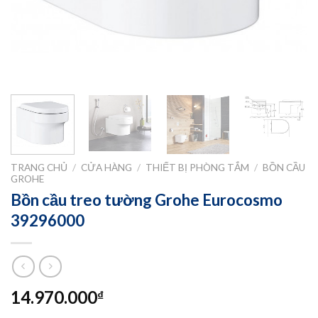
TRANG CHỦ
/
CỬA HÀNG
/
THIẾT BỊ PHÒNG TẮM
/
BỒN CẦU
GROHE
Bồn cầu treo tường Grohe Eurocosmo
39296000
14.970.000
₫