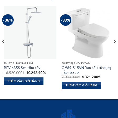
-38%
-39%
THIẾT BỊ PHÒNG TẮM
THIẾT BỊ PHÒNG TẮM
C-969-S15VN Bàn cầu sử dụng
BFV-635S Sen tắm cây
nắp rửa cơ
Giá
Giá
16.520.000
₫
10.242.400
₫
gốc
hiện
Giá
Giá
7.080.000
₫
4.321.200
₫
là:
tại
gốc
hiện
THÊM VÀO GIỎ HÀNG
16.520.000₫.
là:
là:
tại
THÊM VÀO GIỎ HÀNG
10.242.400₫.
7.080.000₫.
là:
₫.
4.321.200₫