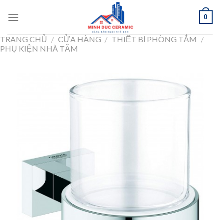
Skip
0
to
content
TRANG CHỦ
/
CỬA HÀNG
/
THIẾT BỊ PHÒNG TẮM
/
PHỤ KIỆN NHÀ TẮM