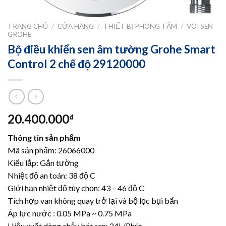
TRANG CHỦ
/
CỬA HÀNG
/
THIẾT BỊ PHÒNG TẮM
/
VÒI SEN
GROHE
Bộ điều khiển sen âm tường Grohe Smart
Control 2 chế độ 29120000
20.400.000
₫
Thông tin sản phẩm
Mã sản phẩm: 26066000
Kiểu lắp: Gắn tường
Nhiệt độ an toán: 38 độ C
Giới hạn nhiệt độ tùy chọn: 43 – 46 độ C
Tích hợp van không quay trở lại và bộ lọc bụi bẩn
Áp lực nước : 0.05 MPa ~ 0.75 MPa
Hiệu xuất dòng chảy bát sen: 24L/Phút