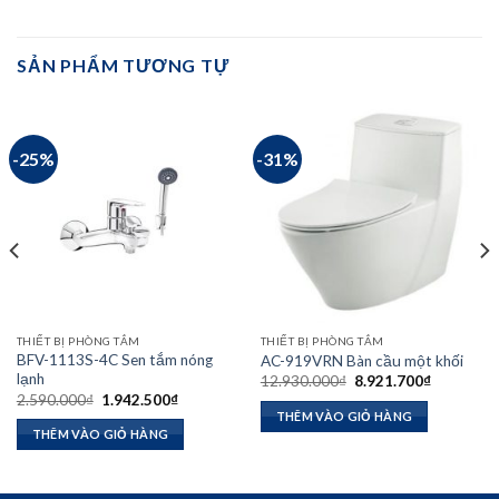
SẢN PHẨM TƯƠNG TỰ
-25%
-31%
THIẾT BỊ PHÒNG TẮM
THIẾT BỊ PHÒNG TẮM
BFV-1113S-4C Sen tắm nóng
AC-919VRN Bàn cầu một khối
lạnh
Giá
Giá
12.930.000
₫
8.921.700
₫
gốc
hiện
Giá
Giá
2.590.000
₫
1.942.500
₫
là:
tại
gốc
hiện
THÊM VÀO GIỎ HÀNG
12.930.000₫.
là:
là:
tại
THÊM VÀO GIỎ HÀNG
8.921.700
2.590.000₫.
là:
₫.
1.942.500₫.