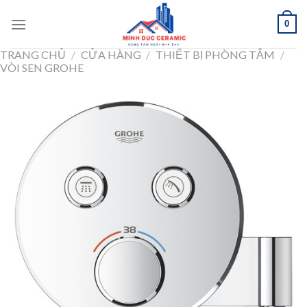
Skip
0
to
content
TRANG CHỦ
/
CỬA HÀNG
/
THIẾT BỊ PHÒNG TẮM
/
VÒI SEN GROHE