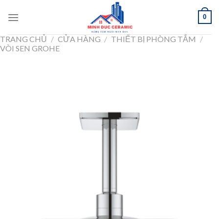
Skip
0
to
content
TRANG CHỦ
/
CỬA HÀNG
/
THIẾT BỊ PHÒNG TẮM
/
VÒI SEN GROHE