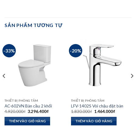
SẢN PHẨM TƯƠNG TỰ
-33%
-20%
THIẾT BỊ PHÒNG TẮM
THIẾT BỊ PHÒNG TẮM
AC-602VN Bàn cầu 2 khối
LFV-1402S Vòi chậu đặt bàn
Giá
Giá
Giá
Giá
4.920.000
₫
3.296.400
₫
1.830.000
₫
1.464.000
₫
gốc
hiện
gốc
hiện
là:
tại
là:
tại
THÊM VÀO GIỎ HÀNG
THÊM VÀO GIỎ HÀNG
4.920.000₫.
là:
1.830.000₫.
là:
.400₫.
3.296.400₫.
1.464.000₫