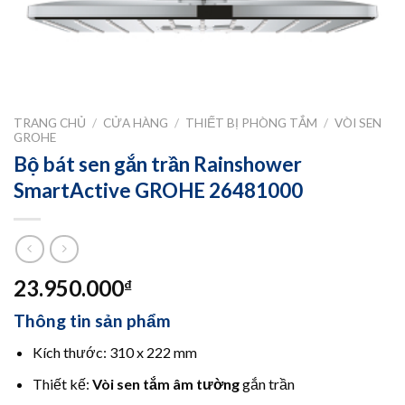
TRANG CHỦ
/
CỬA HÀNG
/
THIẾT BỊ PHÒNG TẮM
/
VÒI SEN
GROHE
Bộ bát sen gắn trần Rainshower
SmartActive GROHE 26481000
23.950.000
₫
Thông tin sản phẩm
Kích thước: 310 x 222 mm
Thiết kế:
Vòi sen tắm âm tường
gắn trần