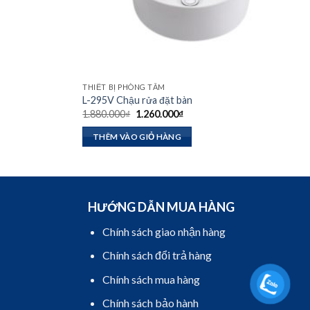
THIẾT BỊ PHÒNG TẮM
L-295V Chậu rửa đặt bàn
Giá
Giá
1.880.000
₫
1.260.000
₫
gốc
hiện
là:
tại
THÊM VÀO GIỎ HÀNG
1.880.000₫.
là:
.
1.260.000₫.
HƯỚNG DẪN MUA HÀNG
Chính sách giao nhận hàng
Chính sách đổi trả hàng
Chính sách mua hàng
Chính sách bảo hành