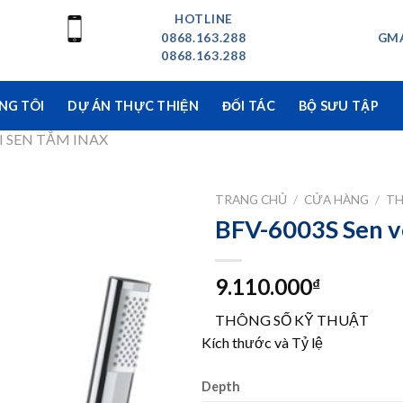
HOTLINE
0868.163.288
GMA
0868.163.288
NG TÔI
DỰ ÁN THỰC THIỆN
ĐỐI TÁC
BỘ SƯU TẬP
I SEN TẮM INAX
TRANG CHỦ
/
CỬA HÀNG
/
TH
BFV-6003S Sen v
9.110.000
₫
THÔNG SỐ KỸ THUẬT
Kích thước và Tỷ lệ
Depth