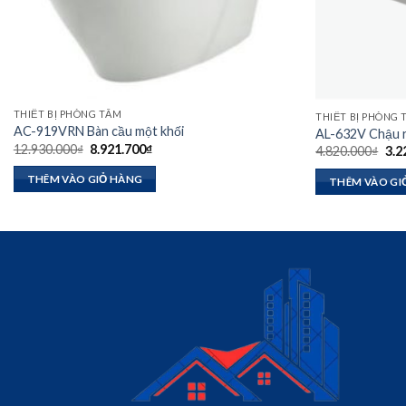
THIẾT BỊ PHÒNG TẮM
THIẾT BỊ PHÒNG
AC-919VRN Bàn cầu một khối
AL-632V Chậu r
Giá
Giá
12.930.000
₫
8.921.700
₫
Giá
4.820.000
₫
3.2
gốc
hiện
gốc
là:
tại
là:
THÊM VÀO GIỎ HÀNG
THÊM VÀO GI
12.930.000₫.
là:
4.8
8.921.700₫.