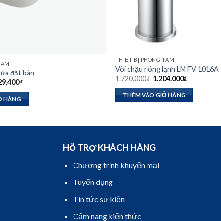
THIẾT BỊ PHÒNG TẮM
 TẮM
Vòi chậu nóng lạnh LM FV 1016A
ửa đặt bàn
Giá
Giá
1.720.000
₫
1.204.000
₫
Giá
29.400
₫
gốc
hiện
hiện
là:
tại
tại
THÊM VÀO GIỎ HÀNG
1.720.000₫.
là:
Ỏ HÀNG
20.000₫.
là:
1.204.000₫
3.229.400₫.
HỖ TRỢ KHÁCH HÀNG
Chương trình khuyến mại
Tuyển dụng
Tin tức sự kiện
Cẩm nang kiến thức