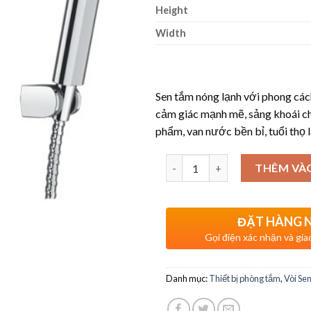
Height
Width
Sen tắm nóng lạnh với phong cách
cảm giác mạnh mẽ, sảng khoái ch
phẩm, van nước bền bỉ, tuổi thọ l
Số lượng
THÊM VÀ
ĐẶT HÀNG 
Gọi điện xác nhận và gia
Danh mục:
Thiết bị phòng tắm
,
Vòi Se