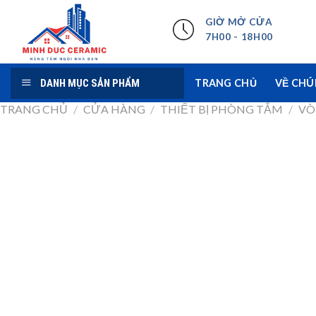
Skip
GIỜ MỞ CỬA
to
7H00 - 18H00
content
DANH MỤC SẢN PHẨM
TRANG CHỦ
VỀ CHÚ
TRANG CHỦ
/
CỬA HÀNG
/
THIẾT BỊ PHÒNG TẮM
/
VÒ