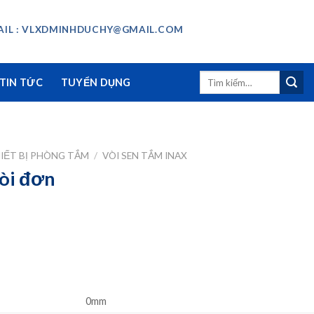
IL : VLXDMINHDUCHY@GMAIL.COM
Tìm
TIN TỨC
TUYỂN DỤNG
kiếm:
IẾT BỊ PHÒNG TẮM
/
VÒI SEN TẮM INAX
òi đơn
0mm