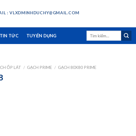
IL : VLXDMINHDUCHY@GMAIL.COM
Tìm
TIN TỨC
TUYỂN DỤNG
kiếm:
CH ỐP LÁT
/
GẠCH PRIME
/
GẠCH 80X80 PRIME
8