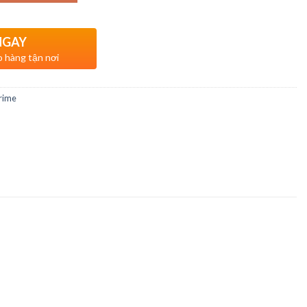
NGAY
o hàng tận nơi
rime