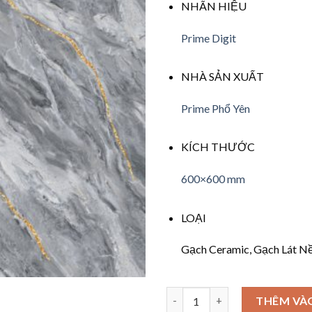
NHÃN HIỆU
Prime Digit
NHÀ SẢN XUẤT
Prime Phổ Yên
KÍCH THƯỚC
600×600 mm
LOẠI
Gạch Ceramic, Gạch Lát N
Số lượng
THÊM VÀ