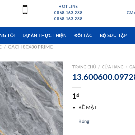
HOTLINE
0868.163.288
GMA
0868.163.288
NG TÔI
DỰ ÁN THỰC THIỆN
ĐỐI TÁC
BỘ SƯU TẬP
E
/
GẠCH 80X80 PRIME
TRANG CHỦ
/
CỬA HÀNG
/
GẠ
13.600600.0972
1
₫
BỀ MẶT
Bóng