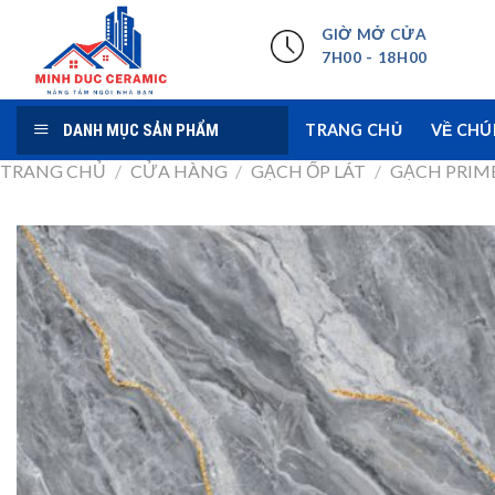
Skip
GIỜ MỞ CỬA
to
7H00 - 18H00
content
DANH MỤC SẢN PHẨM
TRANG CHỦ
VỀ CHÚ
TRANG CHỦ
/
CỬA HÀNG
/
GẠCH ỐP LÁT
/
GẠCH PRIM