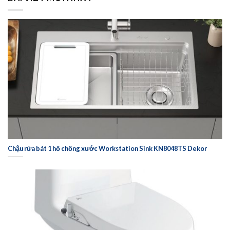
Chậu rửa bát 1 hố chống xước Workstation Sink KN8048TS Dekor